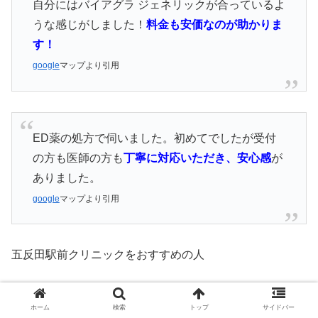
自分にはバイアグラ ジェネリックが合っているよ
うな感じがしました！
料金も安価なのが助かりま
す！
google
マップより引用
ED薬の処方で伺いました。初めてでしたが受付
の方も医師の方も
丁寧に対応いただき、安心感
が
ありました。
google
マップより引用
五反田駅前クリニックをおすすめの人
診察料がかからないクリニックを希望する
ホーム
検索
トップ
サイドバー