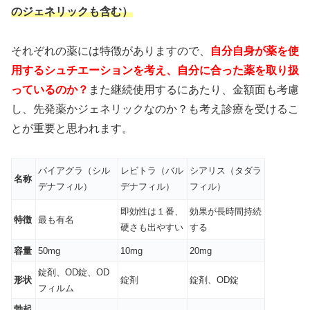
のジェネリックも含む）
それぞれの薬には特徴がありますので、
自分自身が薬を使
用するシュチエーションを考え、自分に合った薬を取り扱
っているのか？
また継続使用するにあたり、金額面も考慮
し、先発薬かジェネリックなのか？も考え診療を受けるこ
とが重要と思われます。
バイアグラ（シル
レビトラ（バル
シアリス（タダラ
名称
デナフィル）
デナフィル）
フィル）
即効性は１番、
効果が長時間持続
特徴
最も有名
硬さも出やすい
する
容量
50mg
10mg
20mg
錠剤、OD錠、OD
形状
錠剤
錠剤、OD錠
フィルム
勃起