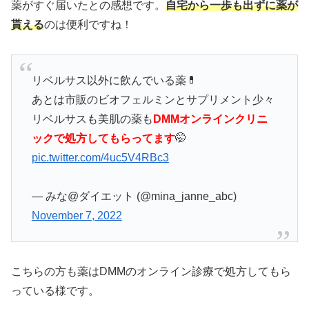
薬がすぐ届いたとの感想です。
自宅から一歩も出ずに薬が
貰える
のは便利ですね！
リベルサス以外に飲んでいる薬💊
あとは市販のビオフェルミンとサプリメント少々
リベルサスも美肌の薬も
DMMオンラインクリニ
ックで処方してもらってます
🤭
pic.twitter.com/4uc5V4RBc3
— みな@ダイエット (@mina_janne_abc)
November 7, 2022
こちらの方も薬はDMMのオンライン診療で処方してもら
っている様です。