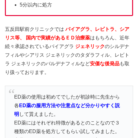
5分以内に処方
五反田駅前クリニックでは
バイアグラ、レビトラ、シア
リス等、 国内で実績があるＥＤ治療薬
はもちろん、近年
続々承認されているバイアグラ
ジェネリック
のシルデナ
フィルやシアリス ジェネリックのタダラフィル、レビト
ラ ジェネリックのバルデナフィルなど
安価な後発品
も取
り扱っております。
ED薬の使用は初めてでしたが初診時に先生から
各
ED薬の服用方法や注意点など分かりやすく説
明
して貰えました。
ED薬にはそれぞれ特徴があるとのことなので３
種類のED薬を処方してもらい試してみました。