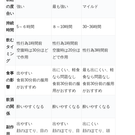
の度
強い
最も強い
マイルド
合い
持続
5～６時間
８～10時間
30~36時間
時間
飲む
性行為1時間前
性行為1時間前
タイ
空腹時は30分ほど
空腹時は20分ほ
性行為3時間前
ミン
で作用
どで作用
グ
出にくい、軽食
最も出にくい、軽
食事
出やすい
なら問題なし
食なら問題なし
の影
食前30分前の服用
食前30分前の服
食前30分前の服用
響
がおすすめ
用がおすすめ
がおすすめ
飲酒
の関
酔いやすくなる
酔いやすくなる
酔いやすくなる
係
出やすい
出やすい
出にくい
副作
顔のほてり、目の
顔のほてり、目
顔のほてり、頭
用